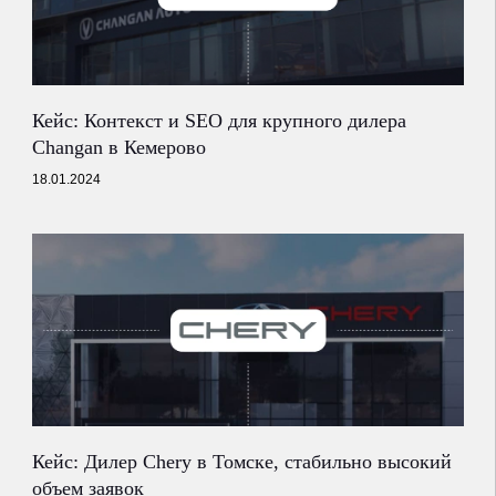
услуги и цены
кейсы
клиенты
блог
Кейс: Контекст и SEO для крупного дилера
отзывы
Changan в Кемерово
контакты
18.01.2024
по:
P.RK stat_bot
продвижение дилеров haval
политика конфиденциальности
согласие на обработку персональных данных
политика обработки файлов cookie
Кейс: Дилер Chery в Томске, стабильно высокий
©2026, агентство мэйк
объем заявок