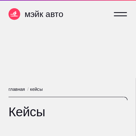
мэйк авто
мэйк авто
главная
/
кейсы
Кейсы