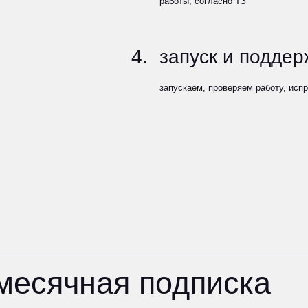
сячная подписка
налитики
 данных
бинеты