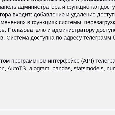
ользователю и администратору доступен функци
истема доступна по адресу телеграмм бота, созд
рограммном интерфейсе (API) телеграм в форма
TS, aiogram, pandas, statsmodels, numpy, plotly
1.
составляем предложени