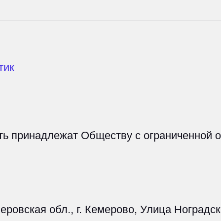
кая обл., г. Кемерово, Улица Ноградская, дом 5,
ov.ru/reestr/2124492/