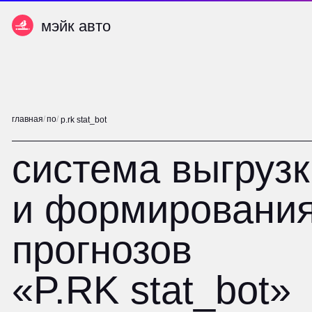
мэйк авто
мэйк авто
главная
/
по
/
p.rk stat_bot
система выгрузки
и формирования
прогнозов
«P.RK stat_bot»