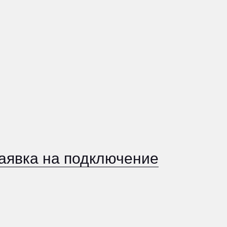
а подключение
нностью «МЭЙК