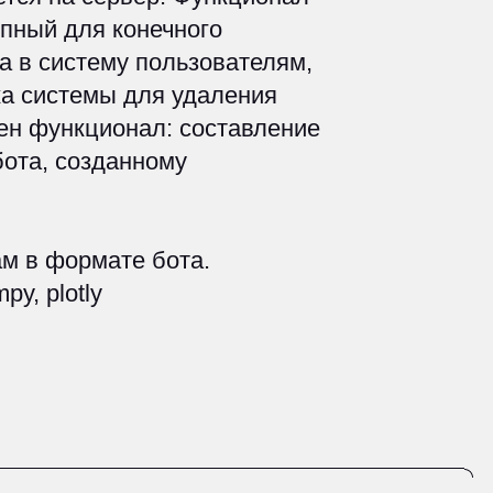
онал: составление
анному
те бота.
е