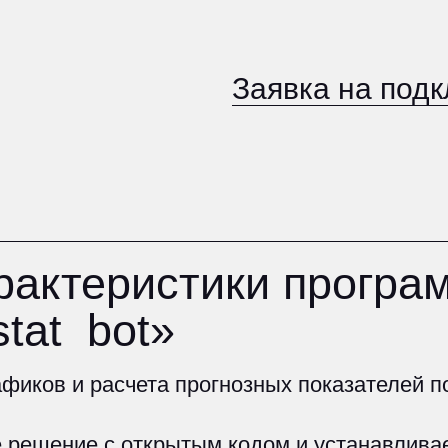
Заявка на подключени
теристики программног
t_bot»
 и расчета прогнозных показателей посещаемос
ение с открытым кодом и устанавливается на се
ь администратора и функционал доступный для 
ходит: добавление и удаление доступа в систем
ниях в функциях системы, перезагрузка системы