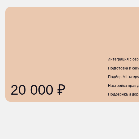
20 000 ₽
Настройка прав доступа
Поддержка и доработки
документация
1. Описание процессов жизненного цикла
2. Описание функциональных характеристик
3. Руководство пользователя
4. Инструкция по установке
Права на интеллектуальную собственность п
ДИДЖИТАЛ»,