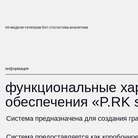
ml-модели
телеграм бот
статистика
аналитика
информация
функциональные харак
обеспечения «P.RK sta
Система предназначена для создания графиков
Система предоставляется как коробочное реш
системы поделен на две составляющие: панел
пользователя. В функционал администратора в
рассылка извещений об обновлениях и измене