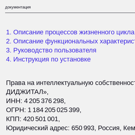
ИНН: 4 205 376 298,
ОГРН: 1 184 205 025 399,
елимся опытом
КПП: 420 501 001,
 блоге
Юридический адрес: 650 993, Россия, Кемеровс
сведения о регистрации:
https://reestr.digital.g
наша команда
делимся опытом
в
блоге