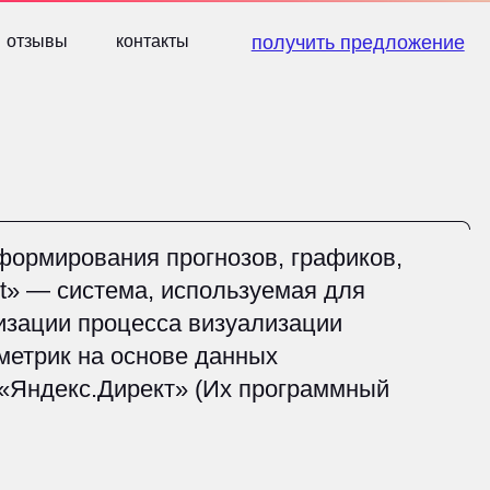
контакты
контакты
получить предложение
получить предложение
ния прогнозов, графиков,
ема, используемая для
оцесса визуализации
 основе данных
ирект» (Их программный