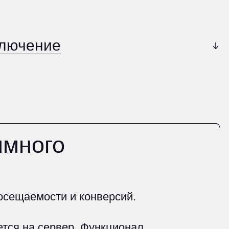
е
о
ти и конверсий.
рвер. Функционал
конечного
у пользователям,
 для удаления