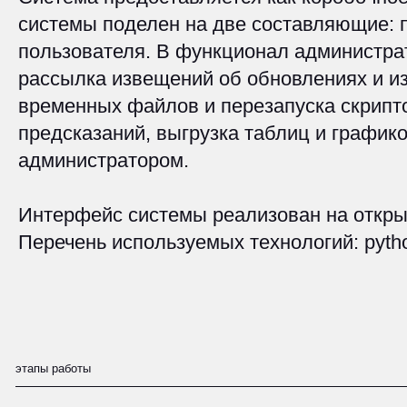
временных файлов и перезапуска скриптов. П
предсказаний, выгрузка таблиц и графиков. С
администратором.
Интерфейс системы реализован на открытом п
Перечень используемых технологий: python, Auto
этапы работы
как начать
работать с нами