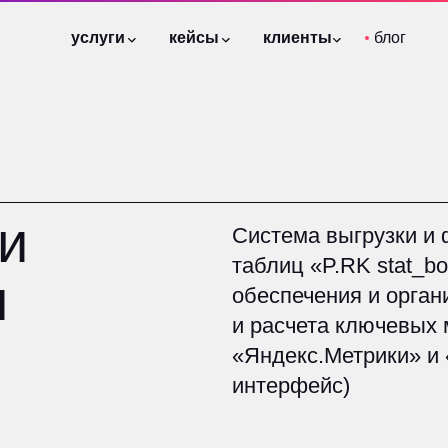
услуги
услуги
кейсы
кейсы
клиенты
клиенты
блог
блог
отзывы
отзывы
Система выгрузки и формирова
таблиц «P.RK stat_bot» — сист
обеспечения и организации пр
и расчета ключевых метрик на
«Яндекс.Метрики» и «Яндекс.Д
интерфейс)