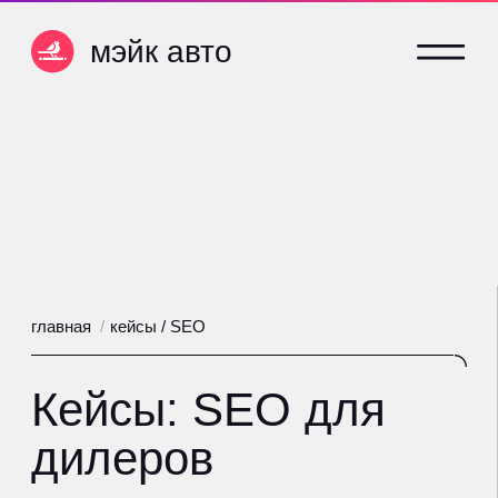
мэйк авто
мэйк авто
главная
/
кейсы / SEO
Кейсы: SEO для
дилеров