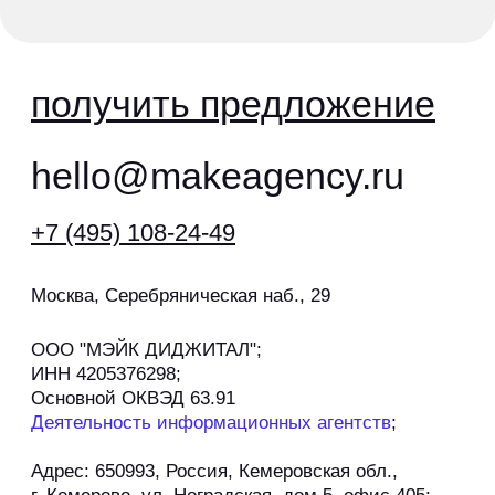
услуги и цены
кейсы
клиенты
блог
отзывы
контакты
по:
P.RK stat_bot
продвижение дилеров haval
политика конфиденциальности
согласие на обработку персональных данных
политика обработки файлов cookie
©2026, агентство мэйк