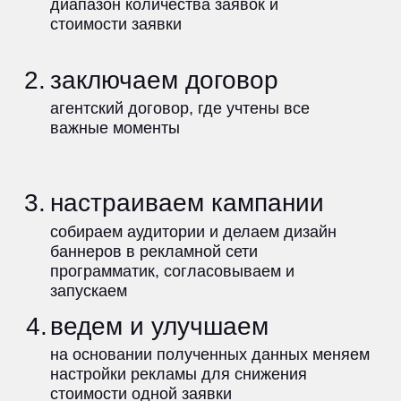
hello@makeagency.ru
+7 (495) 108-24-49
Москва, Серебряническая наб., 29
ООО "МЭЙК ДИДЖИТАЛ";
ИНН 4205376298;
Основной ОКВЭД 63.91
Деятельность информационных агентств
;
Адреc: 650993, Россия, Кемеровская обл.,
г. Кемерово, ул. Ноградская, дом 5, офис 405;
Телефон: +7 (3842) 65-04-90;
Email:
office@makeagency.ru
Коды видов деятельности по приказу
Минцифры от 11.05.2023 № 449
1.05 Проектирование и иная деятельность,
а также оказание услуг в отношении сайтов
или страниц сайтов в информационно-
телекоммуникационной сети,
включая сеть «Интернет».
услуги и цены