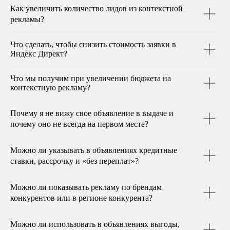
Александр Морозов,
Как увеличить количество лидов из контекстной
операционный директор
рекламы?
написать в Telegram
Что сделать, чтобы снизить стоимость заявки в
Яндекс Директ?
Что мы получим при увеличении бюджета на
контекстную рекламу?
цены
Почему я не вижу свое объявление в выдаче и
фиксированное
почему оно не всегда на первом месте?
ежемесячное
сопровождение, не
Можно ли указывать в объявлениях кредитные
ставки, рассрочку и «без переплат»?
зависит
от объема бюджета
Можно ли показывать рекламу по брендам
конкурентов или в регионе конкурента?
первый месяц
Можно ли использовать в объявлениях выгоды,