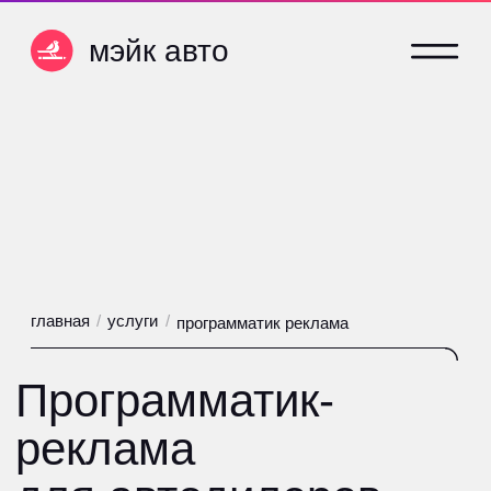
мэйк авто
мэйк авто
главная
/
услуги
/
программатик реклама
Программатик-
реклама
undefined
для автодилеров
Формат баннерной рекламы с
максимальным охватом аудитории
интернета