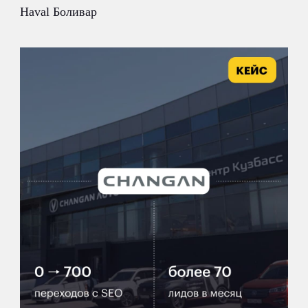
Haval Боливар
этапы работы
как начать работать
с нами
1.
составляем предложение
рассчитываем бюджет, определяем
диапазон количества заявок и
стоимости заявки