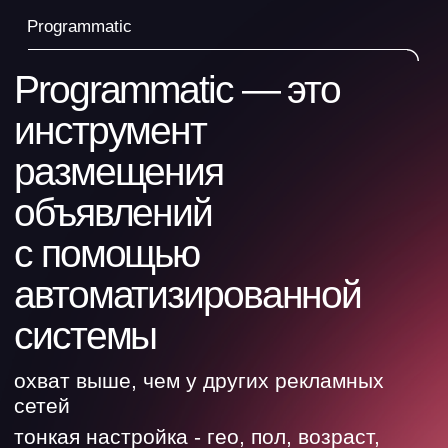
охват выше, чем у других рекламных
сетей
тонкая настройка - гео, пол, возраст,
интересы, доход
статичные или анимированные
баннеры
— Чем programmatic отличается
от контекста и таргета?
это вид рекламной сети, как Яндекс и VK,
которая охватывает дополнительную аудиторию
— Можно увидеть
пример отчета?
пример отчета доступен по
ссылке
—
В чем преимущество
этой рекламы?
значительно большие охваты
и клики, чем в других каналах рекламы