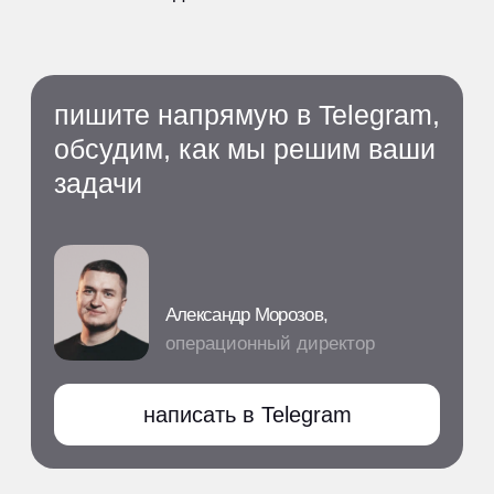
кейсы
клиенты
блог
отзывы
контакты
по:
P.RK stat_bot
продвижение дилеров haval
политика конфиденциальности
согласие на обработку персональных данных
политика обработки файлов cookie
©2026, агентство мэйк