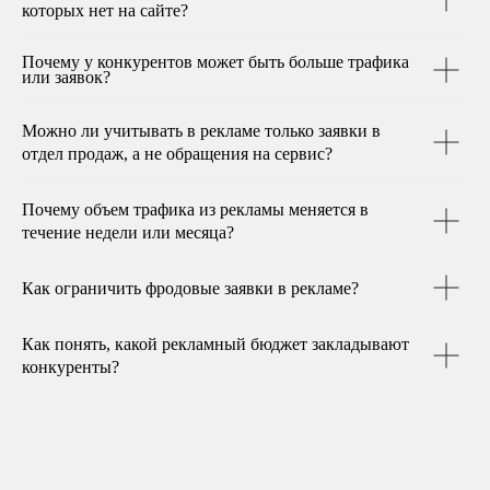
которых нет на сайте?
Сбор аудиторий из готовых
источников
Почему у конкурентов может быть больше трафика
Дизайн объявления
или заявок?
Согласование
Можно ли учитывать в рекламе только заявки в
Настройка параметров рекламной
отдел продаж, а не обращения на сервис?
кампании
Модерация и запуск
Почему объем трафика из рекламы меняется в
Один месяц ведения рекламных
течение недели или месяца?
кампаний
Как ограничить фродовые заявки в рекламе?
35 000 ₽
Как понять, какой рекламный бюджет закладывают
конкуренты?
второй месяц и
последующие
Ежемесячный и еженедельный отчеты
с анализом эффективности расходов