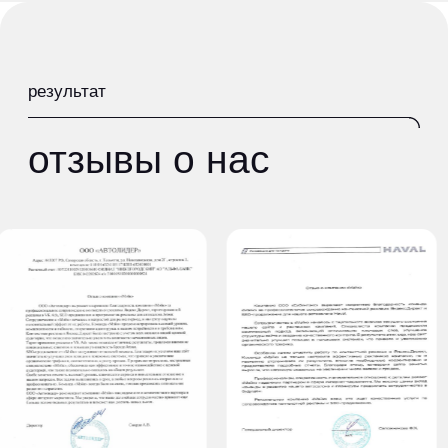
на рекламную кампанию
Ежедневный контроль
беспрерывной работы рекламных
кампаний
Отключение малоэффективных
таргетов
Внесение повышающих и
понижающих корректировок показов
по устройствам, полу, возрасту и
делимс
другим характеристикам для
повышения эффективности
блоге
рекламы
35 000 ₽
Заявка на сопровождение