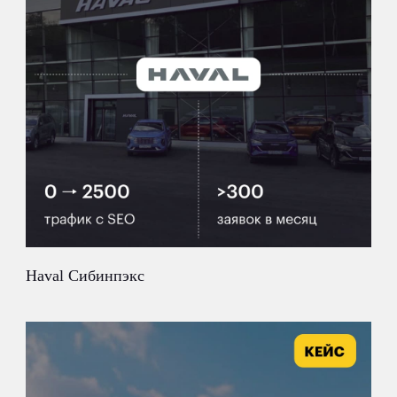
Haval Сибинпэкс