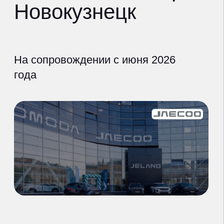
Кемеровская область
дилер
jaecoo-sibmotors.ru
что сделали