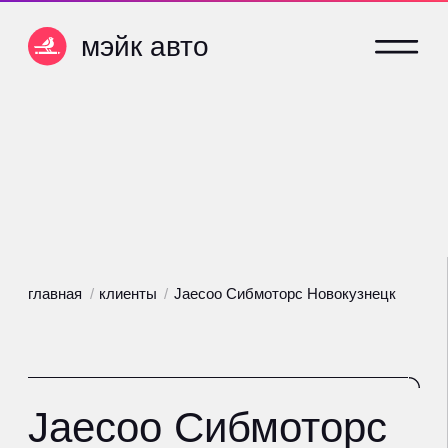
мэйк авто
мэйк авто
главная
/
клиенты
/
Jaecoo Сибмоторс Новокузнецк
Jaecoo Сибмоторс
Новокузнецк
На сопровождении с июня 2026
года