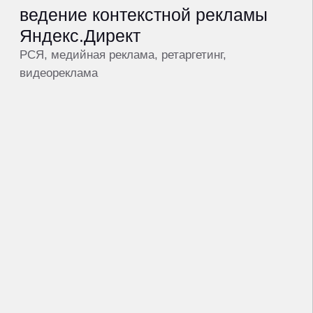
напишите напрямую
в Telegram, обсудим как мы
решим ваши задачи
Александр Морозов,
операционный директор
написать в Telegram
получить предложение
hello@makeagency.ru
+7 (495) 108-24-49
Москва, Серебряническая наб., 29