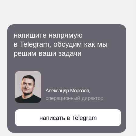
ООО "МЭЙК ДИДЖИТАЛ";
ИНН 4205376298;
Основной ОКВЭД 63.91
Деятельность информационных агентств
;
Адреc: 650993, Россия, Кемеровская обл.,
г. Кемерово, ул. Ноградская, дом 5, офис 405;
Телефон: +7 (3842) 65-04-90;
Email:
office@makeagency.ru
Коды видов деятельности по приказу
Минцифры от 11.05.2023 № 449
1.05 Проектирование и иная деятельность,
а также оказание услуг в отношении сайтов
или страниц сайтов в информационно-
телекоммуникационной сети,
включая сеть «Интернет».
услуги и цены
кейсы
клиенты
блог
отзывы
контакты