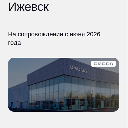
Республика Удмуртия
дилер
omoda-aspec.ru
что сделали