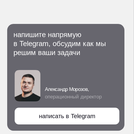
ООО "МЭЙК ДИДЖИТАЛ";
ИНН 4205376298;
Основной ОКВЭД 63.91
Деятельность информационных агентств
;
Адреc: 650993, Россия, Кемеровская обл.,
г. Кемерово, ул. Ноградская, дом 5, офис 405;
Телефон: +7 (3842) 65-04-90;
Email:
office@makeagency.ru
Коды видов деятельности по приказу
Минцифры от 11.05.2023 № 449
1.05 Проектирование и иная деятельность,
а также оказание услуг в отношении сайтов
или страниц сайтов в информационно-
телекоммуникационной сети,
включая сеть «Интернет».
услуги и цены
кейсы
клиенты
блог
отзывы
контакты