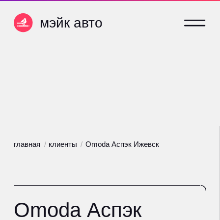
мэйк авто
мэйк авто
главная
/
клиенты
/
Omoda Аспэк Ижевск
Omoda Аспэк
Ижевск
На сопровождении с июня 2026
года