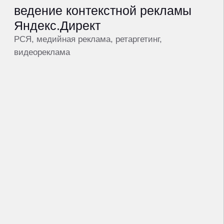
напишите напрямую
в Telegram, обсудим как мы
решим ваши задачи
Александр Морозов,
операционный директор
написать в Telegram
получить предложение
hello@makeagency.ru
+7 (495) 108-24-49
Москва, Серебряническая наб., 29