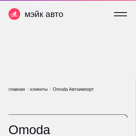
мэйк авто
мэйк авто
главная
/
клиенты
/
Omoda Автоимпорт
Omoda
Автоимпорт
На сопровождении с начала 2025
года