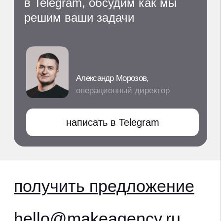
Москва, Серебряническая наб., 29
ООО "МЭЙК ДИДЖИТАЛ";
ИНН 4205376298;
Основной ОКВЭД 63.91
Деятельность информационных агентств
;
Адреc: 650993, Россия, Кемеровская обл.,
г. Кемерово, ул. Ноградская, дом 5, офис 405;
Телефон: +7 (3842) 65-04-90;
Email:
office@makeagency.ru
Коды видов деятельности по приказу
Минцифры от 11.05.2023 № 449
1.05 Проектирование и иная деятельность,
а также оказание услуг в отношении сайтов
или страниц сайтов в информационно-
телекоммуникационной сети,
включая сеть «Интернет».
услуги и цены
кейсы
клиенты
блог
отзывы