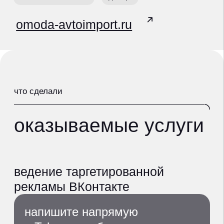
рекламы ВКонтакте
напишите напрямую
в Telegram, обсудим как мы
решим ваши задачи
Александр Морозов,
операционный директор
написать в Telegram
получить предложение
hello@makeagency.ru
+7 (495) 108-24-49