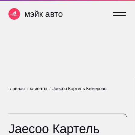
мэйк авто
мэйк авто
главная
/
клиенты
/
Jaecoo Картель Кемерово
Jaecoo Картель
Кемерово
jaecoo-cartelauto.ru
На сопровождении с конца 2025
года