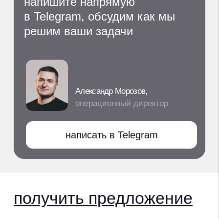
Москва, Серебряническая наб., 29
ООО "МЭЙК ДИДЖИТАЛ";
ИНН 4205376298;
Основной ОКВЭД 63.91
Деятельность информационных агентств
;
Адреc: 650993, Россия, Кемеровская обл.,
г. Кемерово, ул. Ноградская, дом 5, офис 405;
Телефон: +7 (3842) 65-04-90;
Email:
office@makeagency.ru
Коды видов деятельности по приказу
Минцифры от 11.05.2023 № 449
1.05 Проектирование и иная деятельность,
а также оказание услуг в отношении сайтов
или страниц сайтов в информационно-
телекоммуникационной сети,
включая сеть «Интернет».
услуги и цены
кейсы
клиенты
блог