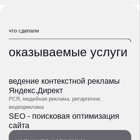
SEO - поисковая оптимизация
сайта
напишите напрямую
в Telegram, обсудим как мы
решим ваши задачи
Александр Морозов,
операционный директор
написать в Telegram
получить предложение
hello@makeagency.ru
+7 (495) 108-24-49