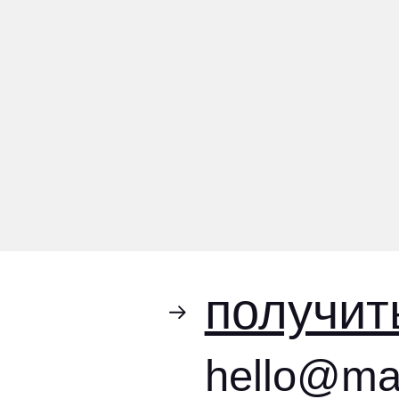
получить п
hello@makeag
Москва, Серебряническая наб., 29
ООО «МЭЙК ДИДЖИТАЛ»; ИНН 4 205 376 298;
Основной ОКВЭД 63.91
Деятельность информационных 
Адреc: 650 993, Россия, Кемеровская обл., г. Кемерово, ул
Телефон: +7 (3842) 65-04-90; Email:
office@makeagency.r
Коды видов деятельности по приказу Минцифры от 11