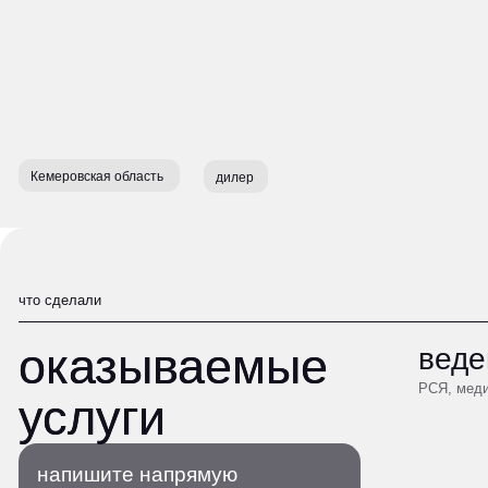
Кемеровская область
дилер
что сделали
оказываемые
оказываемые
ведение 
РСЯ, медийная рек
услуги
услуги
напишите напрямую
в Telegram, обсудим как мы
решим ваши задачи