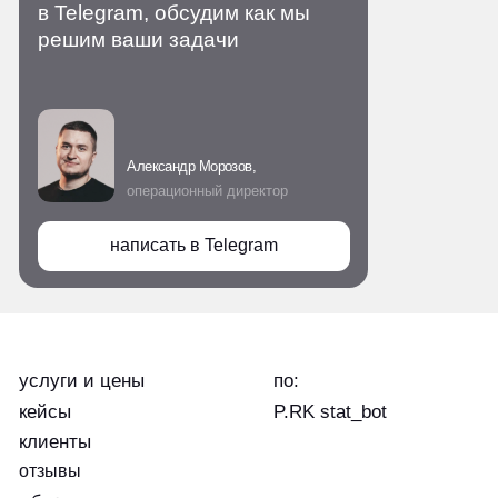
Александр Морозов,
операционный директор
написать в Telegram
услуги и цены
по:
кейсы
P.RK stat_bot
клиенты
отзывы
блог
контакты
продвижение дилеров
haval