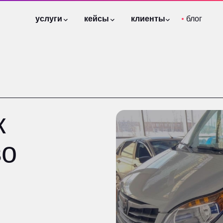
услуги
услуги
кейсы
кейсы
клиенты
клиенты
блог
блог
отзывы
отзывы