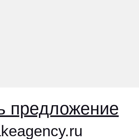
редложение
ency.ru
агентств
;
. Ноградская, дом 5, офис 405;
u
.05.2023 № 449
1.05 Проектирование и иная