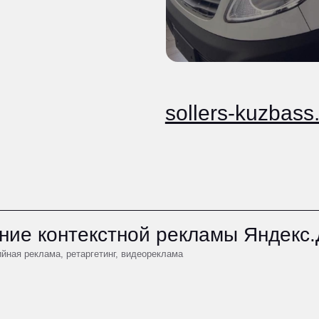
sollers-kuzbass.ru
контекстной рекламы Яндекс.Директ
лама, ретаргетинг, видеореклама