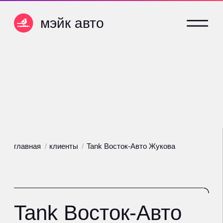
мэйк авто
мэйк авто
главная
/
клиенты
/
Tank Восток-Авто Жукова
Tank Восток-Авто
Жукова
На сопровождении с осени 2024
года