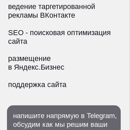
Адреc: 650993, Россия, Кемеровская обл.,
г. Кемерово, ул. Ноградская, дом 5, офис 405;
Телефон: +7 (3842) 65-04-90;
Email:
office@makeagency.ru
Коды видов деятельности по приказу
Минцифры от 11.05.2023 № 449
1.05 Проектирование и иная деятельность,
а также оказание услуг в отношении сайтов
или страниц сайтов в информационно-
телекоммуникационной сети,
включая сеть «Интернет».
услуги и цены
кейсы
клиенты
блог
отзывы
контакты
по:
P.RK stat_bot