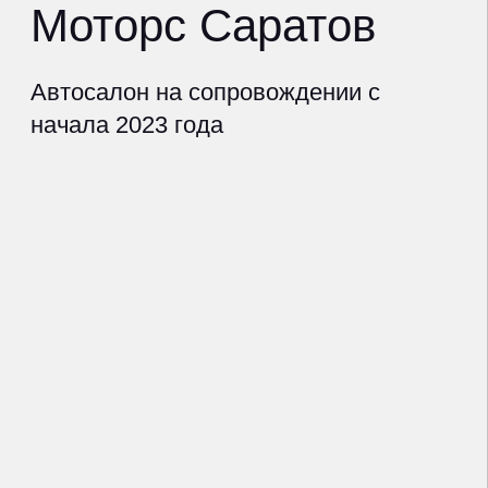
Саратовская область
дилер
лучший результат
omoda-asiamotors.ru
показатели