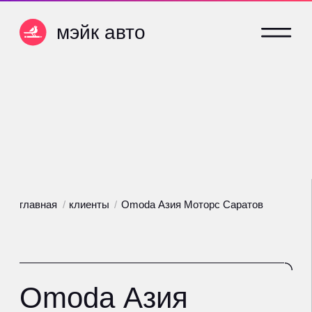
мэйк авто
мэйк авто
главная
/
клиенты
/
Omoda Азия Моторс Саратов
Omoda Азия
Моторс Саратов
Автосалон на сопровождении с
начала 2023 года