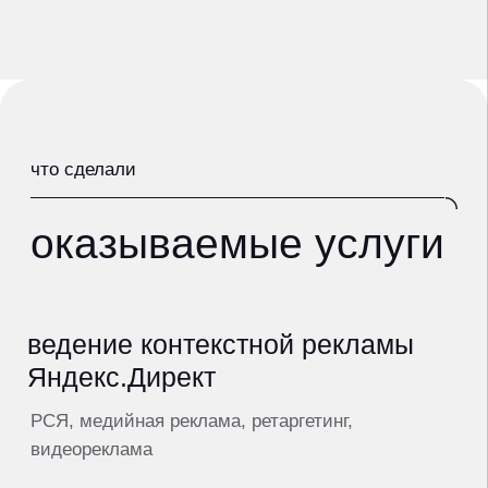
задачи
Александр Морозов,
операционный директор
написать в Telegram
получить предложение
hello@makeagency.ru
+7 (495) 108-24-49
Москва, Серебряническая наб., 29
ООО "МЭЙК ДИДЖИТАЛ";
ИНН 4205376298;
Основной ОКВЭД 63.91
Деятельность информационных агентств
;