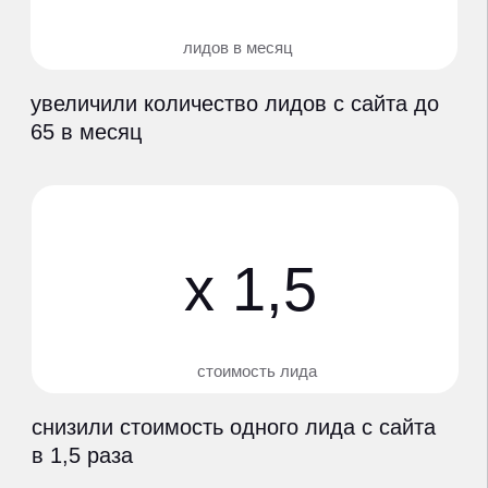
ведение контекстной рекламы
Яндекс.Директ
РСЯ, медийная реклама, ретаргетинг,
видеореклама
ведение таргетированной
рекламы ВКонтакте
SEO - поисковая оптимизация
сайта
размещение
в Яндекс.Бизнес
поддержка сайта
напишите напрямую в Telegram,
обсудим как мы решим ваши